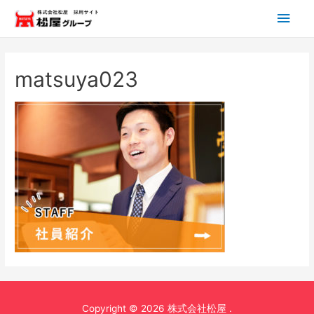
メ
イ
ン
matsuya023
メ
ニ
ュ
ー
Copyright © 2026 株式会社松屋 .