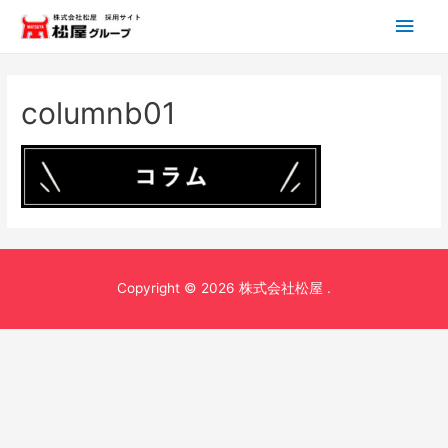
メ
イ
ン
columnb01
メ
ニ
ュ
ー
Copyright © 2026 株式会社松屋 .