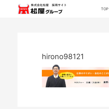
TOP
hirono98121