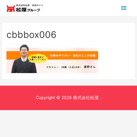
メ
イ
ン
cbbbox006
メ
ニ
ュ
ー
Copyright © 2026 株式会社松屋 .