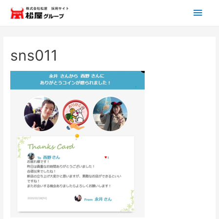
メ
イ
ン
sns011
メ
ニ
ュ
ー