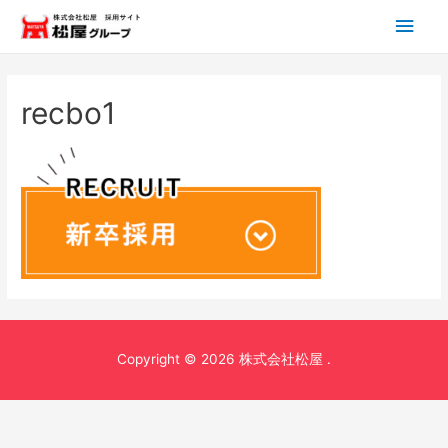
メ
イ
ン
recbo1
メ
ニ
ュ
ー
Copyright © 2026 株式会社松屋 .