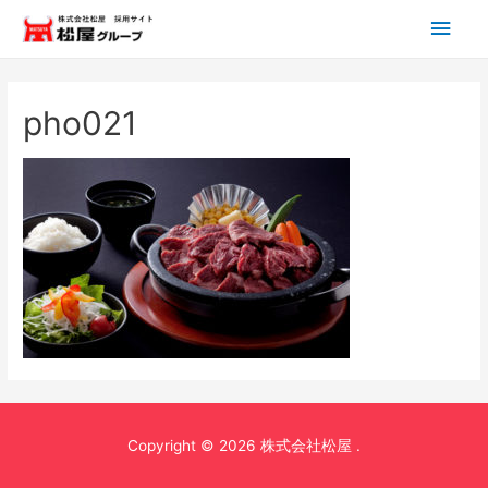
メ
イ
ン
pho021
メ
ニ
ュ
ー
Copyright © 2026 株式会社松屋 .