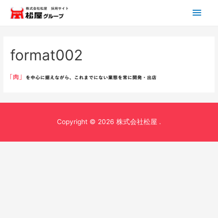
メ
イ
ン
format002
メ
ニ
ュ
Copyright © 2026 株式会社松屋 .
ー