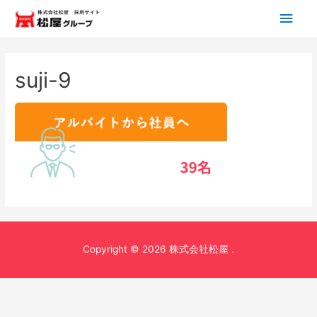
メ
イ
ン
suji-9
メ
ニ
ュ
ー
Copyright © 2026 株式会社松屋 .