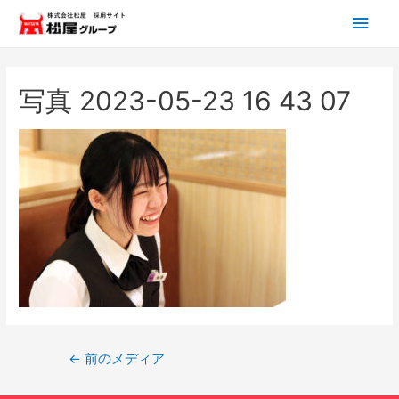
メ
イ
ン
写真 2023-05-23 16 43 07
メ
ニ
ュ
ー
投
←
前のメディア
稿