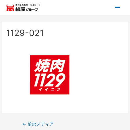
メ
イ
ン
1129-021
メ
ニ
ュ
ー
投
←
前のメディア